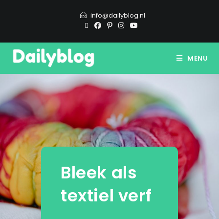
info@dailyblog.nl
MENU
Bleek als
textiel verf