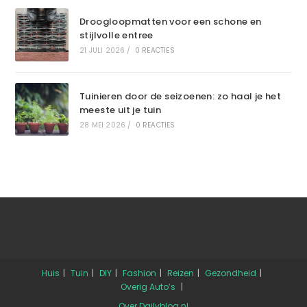
Droogloopmatten voor een schone en
stijlvolle entree
21 JULI 2026
/
0 REACTIES
Tuinieren door de seizoenen: zo haal je het
meeste uit je tuin
28 MEI 2026
/
0 REACTIES
Huis
Tuin
DIY
Fashion
Reizen
Gezondheid
Overig
Auto’s
Over Dailyblog.nl