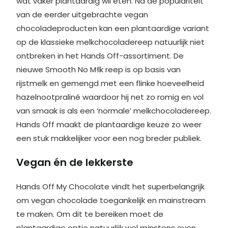
wat vaker plantaardig wil eten. Na de populariteit
van de eerder uitgebrachte vegan
chocoladeproducten kan een plantaardige variant
op de klassieke melkchocoladereep natuurlijk niet
ontbreken in het Hands Off-assortiment. De
nieuwe Smooth No M!lk reep is op basis van
rijstmelk en gemengd met een flinke hoeveelheid
hazelnootpraliné waardoor hij net zo romig en vol
van smaak is als een ‘normale’ melkchocoladereep.
Hands Off maakt de plantaardige keuze zo weer
een stuk makkelijker voor een nog breder publiek.
Vegan én de lekkerste
Hands Off My Chocolate vindt het superbelangrijk
om vegan chocolade toegankelijk en mainstream
te maken. Om dit te bereiken moet de
plantaardige optie natuurlijk wel minstens even