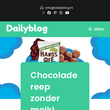
info@dailyblog.nl
MENU
Chocolade
reep
zonder
melk!