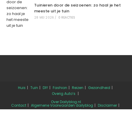
Tuinieren door de seizoenen: zo haal je het
meeste uit je tuin
28 MEI 2026
/
0 REACTIES
Huis
Tuin
DIY
Fashion
Reizen
Gezondheid
Overig
Auto’s
Over Dailyblog.nl
Contact
Algemene Voorwaarden dailyblog
Disclaimer
Cookiebeleid (EU)
COPYRIGHT 2026 - DAILYBLOG.NL
ALGEMENE
VOORWAARDEN