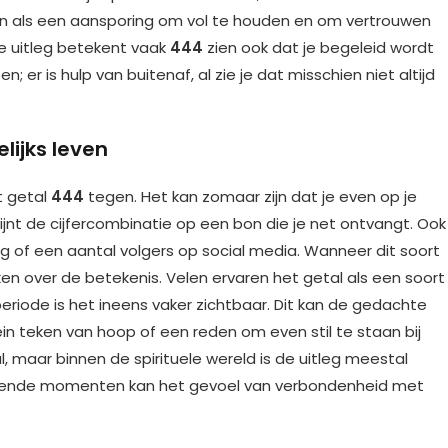
aren als een aansporing om vol te houden en om vertrouwen
le uitleg betekent vaak
444
zien ook dat je begeleid wordt
; er is hulp van buitenaf, al zie je dat misschien niet altijd
lijks leven
t getal
444
tegen. Het kan zomaar zijn dat je even op je
ijnt de cijfercombinatie op een bon die je net ontvangt. Ook
of een aantal volgers op social media. Wanneer dit soort
n over de betekenis. Velen ervaren het getal als een soort
 periode is het ineens vaker zichtbaar. Dit kan de gedachte
in teken van hoop of een reden om even stil te staan bij
, maar binnen de spirituele wereld is de uitleg meestal
chillende momenten kan het gevoel van verbondenheid met