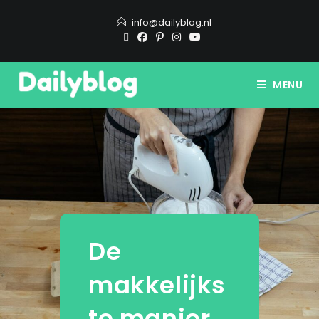
info@dailyblog.nl
MENU
De
makkelijks
te manier