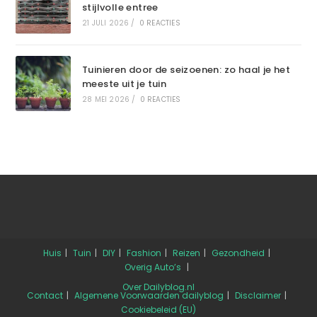
stijlvolle entree
21 JULI 2026
/
0 REACTIES
Tuinieren door de seizoenen: zo haal je het
meeste uit je tuin
28 MEI 2026
/
0 REACTIES
Huis
Tuin
DIY
Fashion
Reizen
Gezondheid
Overig
Auto’s
Over Dailyblog.nl
Contact
Algemene Voorwaarden dailyblog
Disclaimer
Cookiebeleid (EU)