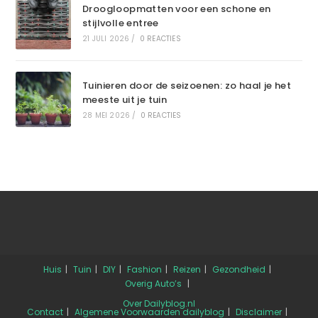
Droogloopmatten voor een schone en
stijlvolle entree
21 JULI 2026
/
0 REACTIES
Tuinieren door de seizoenen: zo haal je het
meeste uit je tuin
28 MEI 2026
/
0 REACTIES
Huis
Tuin
DIY
Fashion
Reizen
Gezondheid
Overig
Auto’s
Over Dailyblog.nl
Contact
Algemene Voorwaarden dailyblog
Disclaimer