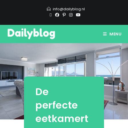
info@dailyblog.nl
MENU
De
perfecte
eetkamert