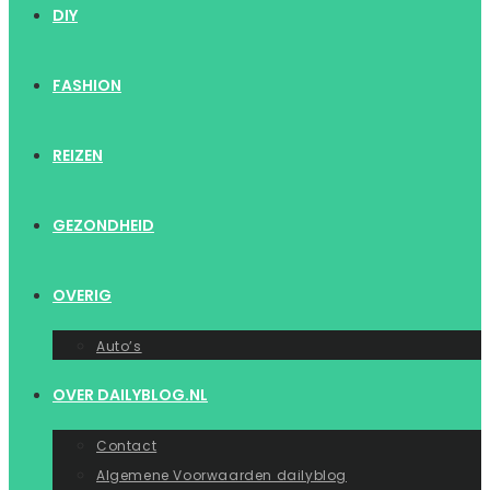
DIY
FASHION
REIZEN
GEZONDHEID
OVERIG
Auto’s
OVER DAILYBLOG.NL
Contact
Algemene Voorwaarden dailyblog