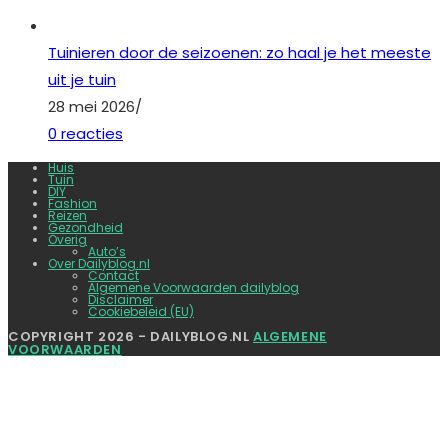
Tuinieren door de seizoenen: zo haal je het meeste
uit je tuin
28 mei 2026
/
0 reacties
Huis
Tuin
DIY
Fashion
Reizen
Gezondheid
Overig
Auto’s
Over Dailyblog.nl
Contact
Algemene Voorwaarden dailyblog
Disclaimer
Cookiebeleid (EU)
COPYRIGHT 2026 - DAILYBLOG.NL
ALGEMENE
VOORWAARDEN