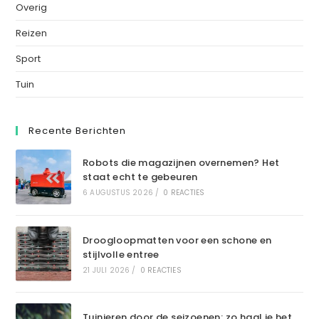
Overig
Reizen
Sport
Tuin
Recente Berichten
Robots die magazijnen overnemen? Het
staat echt te gebeuren
6 AUGUSTUS 2026
/
0 REACTIES
Droogloopmatten voor een schone en
stijlvolle entree
21 JULI 2026
/
0 REACTIES
Tuinieren door de seizoenen: zo haal je het