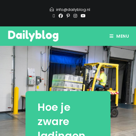
info@dailyblog.nl
MENU
Hoe je
zware
ladingen