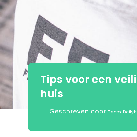
Tips voor een veili
huis
Geschreven door
Team Dailyb