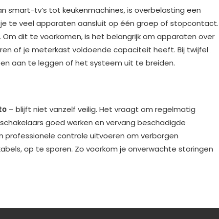
van smart-tv’s tot keukenmachines, is overbelasting een
e te veel apparaten aansluit op één groep of stopcontact.
d. Om dit te voorkomen, is het belangrijk om apparaten over
en of je meterkast voldoende capaciteit heeft. Bij twijfel
pen aan te leggen of het systeem uit te breiden.
e
to
– blijft niet vanzelf veilig. Het vraagt om regelmatig
n schakelaars goed werken en vervang beschadigde
en professionele controle uitvoeren om verborgen
 kabels, op te sporen. Zo voorkom je onverwachte storingen