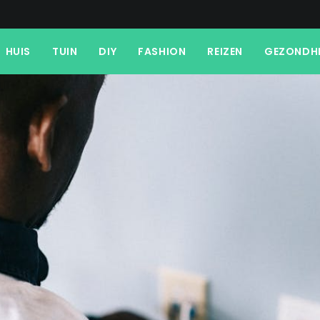
HUIS
TUIN
DIY
FASHION
REIZEN
GEZONDH