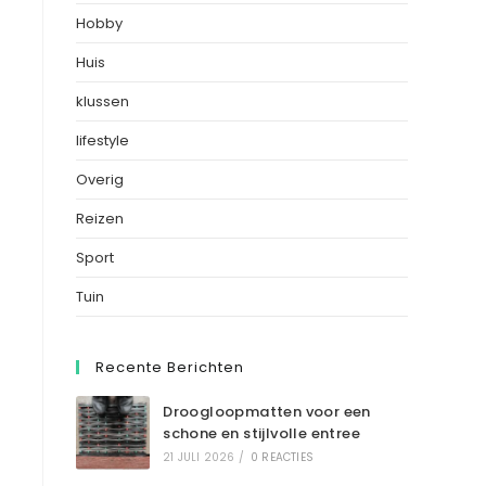
Hobby
Huis
klussen
lifestyle
Overig
Reizen
Sport
Tuin
Recente Berichten
Droogloopmatten voor een
schone en stijlvolle entree
21 JULI 2026
/
0 REACTIES