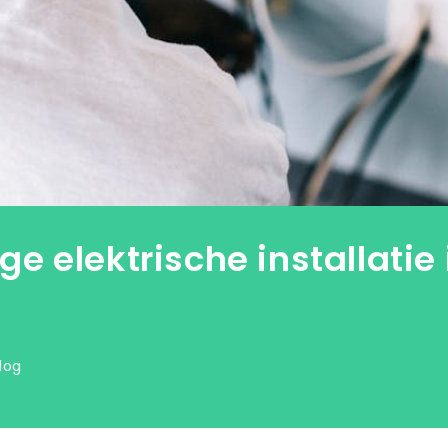
ge elektrische installatie 
log