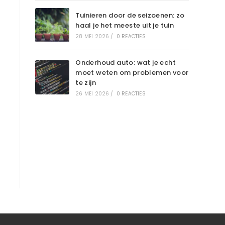
Tuinieren door de seizoenen: zo
haal je het meeste uit je tuin
28 MEI 2026
/
0 REACTIES
Onderhoud auto: wat je echt
moet weten om problemen voor
te zijn
26 MEI 2026
/
0 REACTIES