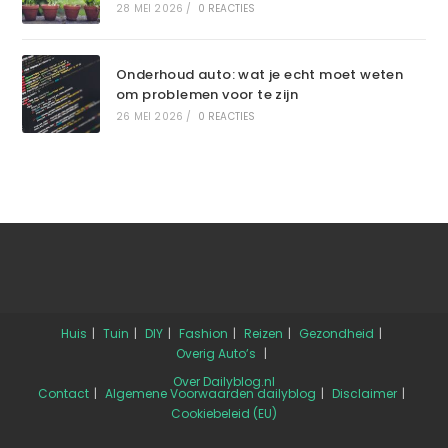
28 MEI 2026
/
0 REACTIES
Onderhoud auto: wat je echt moet weten
om problemen voor te zijn
26 MEI 2026
/
0 REACTIES
Huis
Tuin
DIY
Fashion
Reizen
Gezondheid
Overig
Auto’s
Over Dailyblog.nl
Contact
Algemene Voorwaarden dailyblog
Disclaimer
Cookiebeleid (EU)