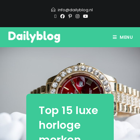
info@dailyblog.nl
MENU
Top 15 luxe
horloge
merken