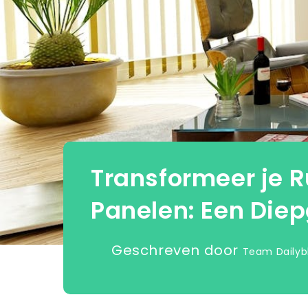
Transformeer je 
Panelen: Een Die
Geschreven door
Team Dailyb