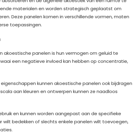
e absorberen en de algehele akoestiek van een ruimte te
erende materialen en worden strategisch geplaatst om
eren. Deze panelen komen in verschillende vormen, maten
verse toepassingen.
n
an akoestische panelen is hun vermogen om geluid te
 lawaai een negatieve invloed kan hebben op concentratie,
 eigenschappen kunnen akoestische panelen ook bijdragen
 scala aan kleuren en ontwerpen kunnen ze naadloos
n gebruik en kunnen worden aangepast aan de specifieke
r wilt bedekken of slechts enkele panelen wilt toevoegen,
aties.