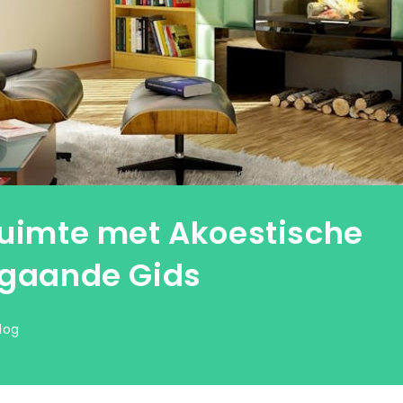
Ruimte met Akoestische
pgaande Gids
log