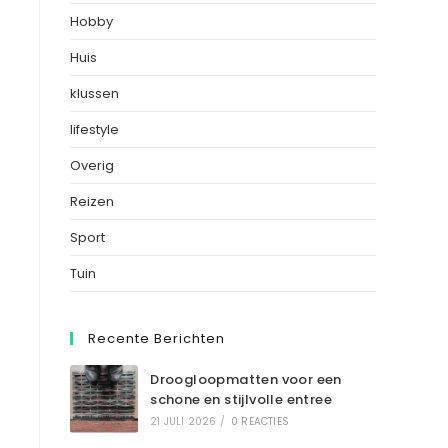
Hobby
Huis
klussen
lifestyle
Overig
Reizen
Sport
Tuin
Recente Berichten
Droogloopmatten voor een
schone en stijlvolle entree
21 JULI 2026
/
0 REACTIES