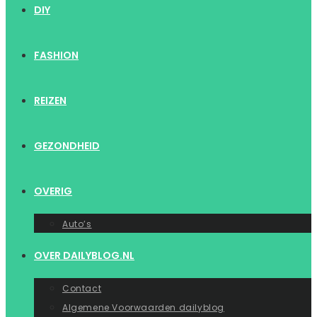
DIY
FASHION
REIZEN
GEZONDHEID
OVERIG
Auto’s
OVER DAILYBLOG.NL
Contact
Algemene Voorwaarden dailyblog