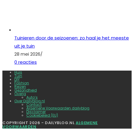
Tuinieren door de seizoenen: zo haal je het meeste
uit je tuin
28 mei 2026
/
0 reacties
Huis
Tuin
DIY
Fashion
Reizen
Gezondheid
Overig
Auto’s
Over Dailyblog.nl
Contact
Algemene Voorwaarden dailyblog
Disclaimer
Cookiebeleid (EU)
COPYRIGHT 2026 - DAILYBLOG.NL
ALGEMENE
VOORWAARDEN