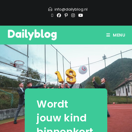
info@dailyblog.nl
MENU
Wordt
jouw kind
binnenkort