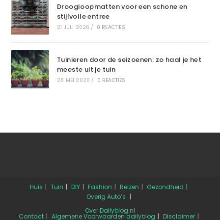
Droogloopmatten voor een schone en
stijlvolle entree
21 JULI 2026
/
0 REACTIES
Tuinieren door de seizoenen: zo haal je het
meeste uit je tuin
28 MEI 2026
/
0 REACTIES
Huis
Tuin
DIY
Fashion
Reizen
Gezondheid
Overig
Auto’s
Over Dailyblog.nl
Contact
Algemene Voorwaarden dailyblog
Disclaimer