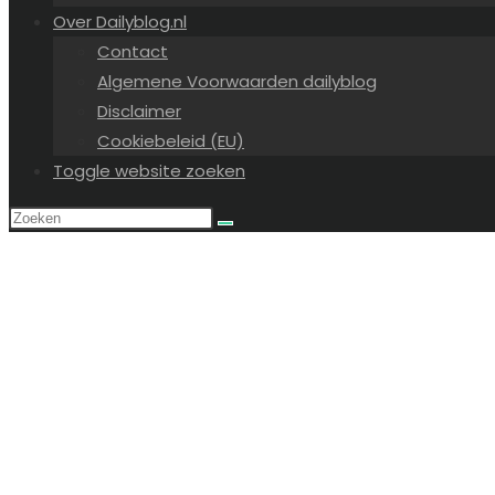
Over Dailyblog.nl
Contact
Algemene Voorwaarden dailyblog
Disclaimer
Cookiebeleid (EU)
Toggle website zoeken