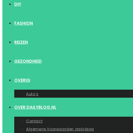
DIY
FASHION
REIZEN
GEZONDHEID
OVERIG
Auto’s
OVER DAILYBLOG.NL
Contact
Algemene Voorwaarden dailyblog