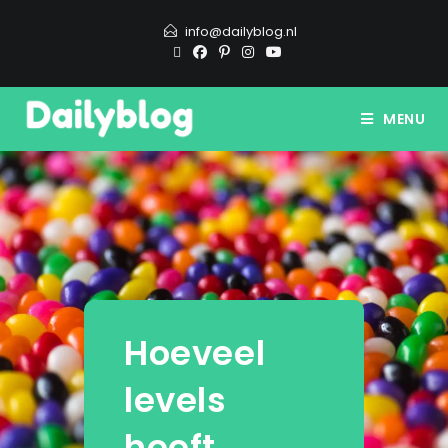
info@dailyblog.nl
MENU
Hoeveel
levels
heeft